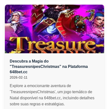
Descubra a Magia do
"TreasuresnipesChristmas" na Plataforma
648bet.cc
2026-02-11
Explore a emocionante aventura de
'TreasuresnipesChristmas', um jogo temático de
Natal disponível na 648bet.cc, incluindo detalhes
sobre suas regras e estratégias.