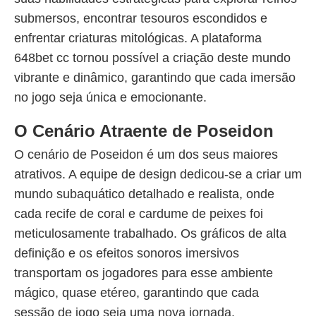
submersos, encontrar tesouros escondidos e
enfrentar criaturas mitológicas. A plataforma
648bet cc tornou possível a criação deste mundo
vibrante e dinâmico, garantindo que cada imersão
no jogo seja única e emocionante.
O Cenário Atraente de Poseidon
O cenário de Poseidon é um dos seus maiores
atrativos. A equipe de design dedicou-se a criar um
mundo subaquático detalhado e realista, onde
cada recife de coral e cardume de peixes foi
meticulosamente trabalhado. Os gráficos de alta
definição e os efeitos sonoros imersivos
transportam os jogadores para esse ambiente
mágico, quase etéreo, garantindo que cada
sessão de jogo seja uma nova jornada.