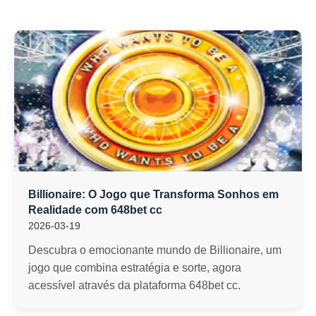
Billionaire: O Jogo que Transforma Sonhos em
Realidade com 648bet cc
2026-03-19
Descubra o emocionante mundo de Billionaire, um
jogo que combina estratégia e sorte, agora
acessível através da plataforma 648bet cc.