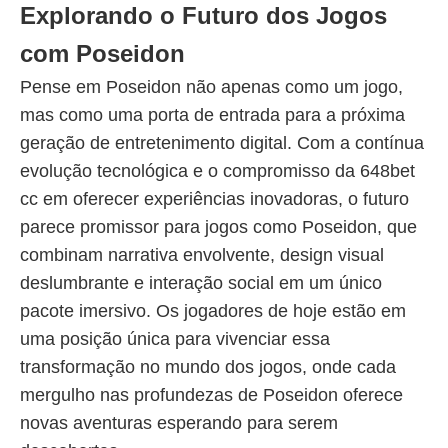
Explorando o Futuro dos Jogos
com Poseidon
Pense em Poseidon não apenas como um jogo,
mas como uma porta de entrada para a próxima
geração de entretenimento digital. Com a contínua
evolução tecnológica e o compromisso da 648bet
cc em oferecer experiências inovadoras, o futuro
parece promissor para jogos como Poseidon, que
combinam narrativa envolvente, design visual
deslumbrante e interação social em um único
pacote imersivo. Os jogadores de hoje estão em
uma posição única para vivenciar essa
transformação no mundo dos jogos, onde cada
mergulho nas profundezas de Poseidon oferece
novas aventuras esperando para serem