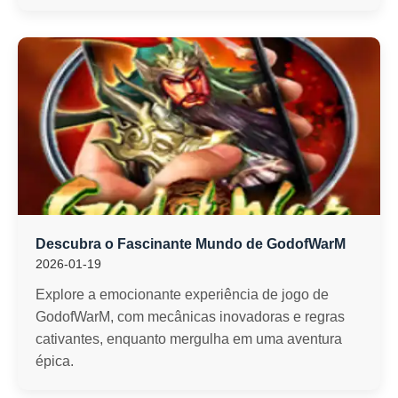
Descubra o Fascinante Mundo de GodofWarM
2026-01-19
Explore a emocionante experiência de jogo de
GodofWarM, com mecânicas inovadoras e regras
cativantes, enquanto mergulha em uma aventura
épica.