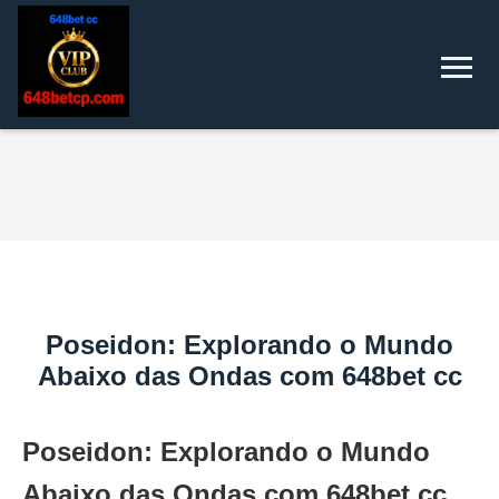
Poseidon: Explorando o Mundo
Abaixo das Ondas com 648bet cc
Poseidon: Explorando o Mundo
Abaixo das Ondas com 648bet cc