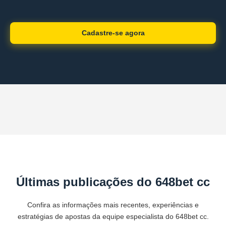
Cadastre-se agora
Últimas publicações do 648bet cc
Confira as informações mais recentes, experiências e
estratégias de apostas da equipe especialista do 648bet cc.