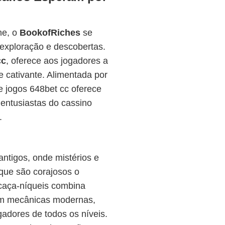
ne, o
BookofRiches
se
exploração e descobertas.
cc
, oferece aos jogadores a
 cativante. Alimentada por
e jogos 648bet cc oferece
entusiastas do cassino
.
tigos, onde mistérios e
que são corajosos o
 caça-níqueis combina
om mecânicas modernas,
adores de todos os níveis.