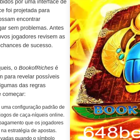
ebidos por uma interface de
ce foi projetada para
ossam encontrar
gar sem problemas. Antes
vos jogadores revisem as
 chances de sucesso.
queis, o
BookofRiches
é
 para revelar possíveis
lgumas das regras
e começar:
 uma configuração padrão de
jogos de caça-níqueis online.
 pagamento que os jogadores
 na estratégia de apostas.
ivadas quando o símbolo