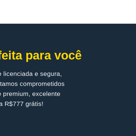
eita para você
 licenciada e segura,
Estamos comprometidos
e premium, excelente
a R$777 grátis!