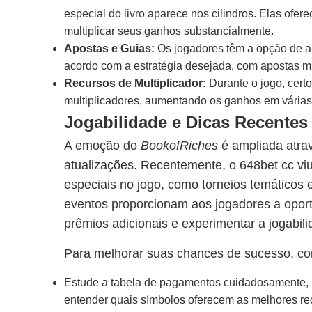
especial do livro aparece nos cilindros. Elas ofe
multiplicar seus ganhos substancialmente.
Apostas e Guias:
Os jogadores têm a opção de al
acordo com a estratégia desejada, com apostas m
Recursos de Multiplicador:
Durante o jogo, cert
multiplicadores, aumentando os ganhos em várias
Jogabilidade e Dicas Recentes
A emoção do
BookofRiches
é ampliada atra
atualizações. Recentemente, o 648bet cc vi
especiais no jogo, como torneios temáticos
eventos proporcionam aos jogadores a opor
prêmios adicionais e experimentar a jogabil
Para melhorar suas chances de sucesso, con
Estude a tabela de pagamentos cuidadosamente, p
entender quais símbolos oferecem as melhores r