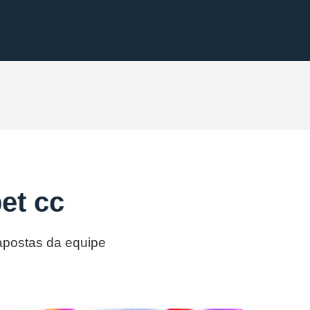
et cc
 apostas da equipe