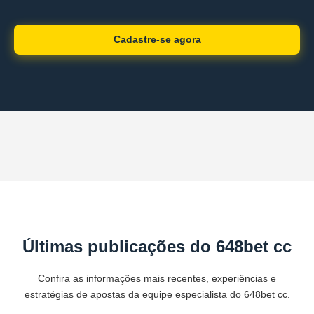
Cadastre-se agora
Últimas publicações do 648bet cc
Confira as informações mais recentes, experiências e
estratégias de apostas da equipe especialista do 648bet cc.