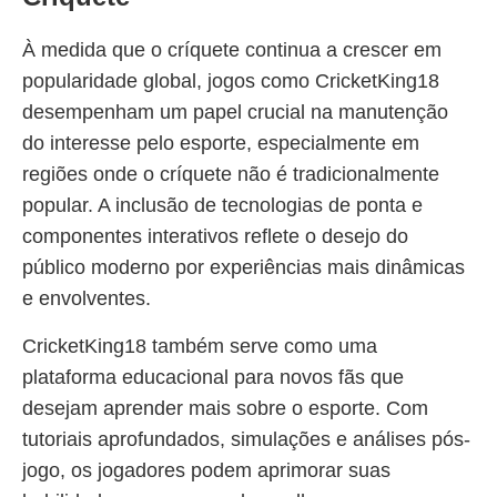
À medida que o críquete continua a crescer em
popularidade global, jogos como CricketKing18
desempenham um papel crucial na manutenção
do interesse pelo esporte, especialmente em
regiões onde o críquete não é tradicionalmente
popular. A inclusão de tecnologias de ponta e
componentes interativos reflete o desejo do
público moderno por experiências mais dinâmicas
e envolventes.
CricketKing18 também serve como uma
plataforma educacional para novos fãs que
desejam aprender mais sobre o esporte. Com
tutoriais aprofundados, simulações e análises pós-
jogo, os jogadores podem aprimorar suas