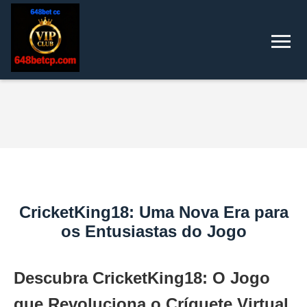
CricketKing18: Uma Nova Era para
os Entusiastas do Jogo
Descubra CricketKing18: O Jogo
que Revoluciona o Críquete Virtual