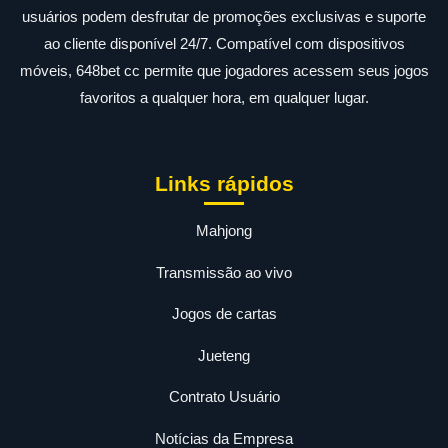
usuários podem desfrutar de promoções exclusivas e suporte
ao cliente disponível 24/7. Compatível com dispositivos
móveis, 648bet cc permite que jogadores acessem seus jogos
favoritos a qualquer hora, em qualquer lugar.
Links rápidos
Mahjong
Transmissão ao vivo
Jogos de cartas
Jueteng
Contrato Usuário
Notícias da Empresa