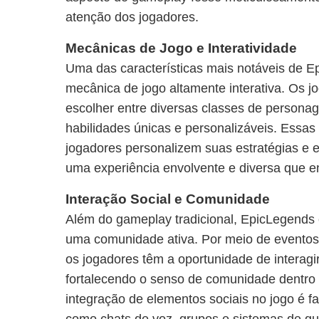
atenção dos jogadores.
Mecânicas de Jogo e Interatividade
Uma das características mais notáveis de E
mecânica de jogo altamente interativa. Os j
escolher entre diversas classes de person
habilidades únicas e personalizáveis. Essa
jogadores personalizem suas estratégias e 
uma experiência envolvente e diversa que en
Interação Social e Comunidade
Além do gameplay tradicional, EpicLegends 
uma comunidade ativa. Por meio de eventos
os jogadores têm a oportunidade de interagir
fortalecendo o senso de comunidade dentro 
integração de elementos sociais no jogo é fa