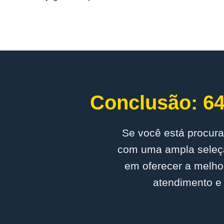
Conclusão: 64
Se você está procura
com uma ampla seleçã
em oferecer a melho
atendimento e 