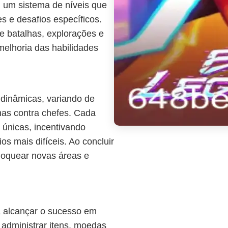
um sistema de níveis que
 e desafios específicos.
e batalhas, explorações e
melhoria das habilidades
dinâmicas, variando de
has contra chefes. Cada
únicas, incentivando
s mais difíceis. Ao concluir
oquear novas áreas e
a alcançar o sucesso em
administrar itens, moedas