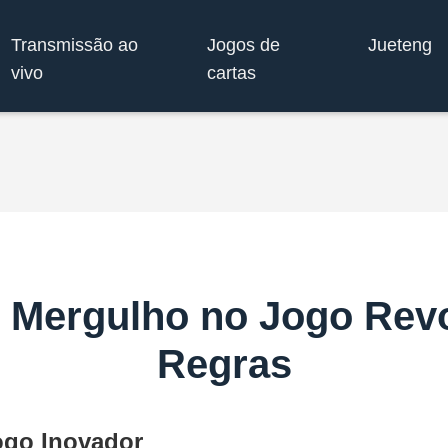
Transmissão ao
Jogos de
Jueteng
vivo
cartas
Mergulho no Jogo Revo
Regras
ogo Inovador