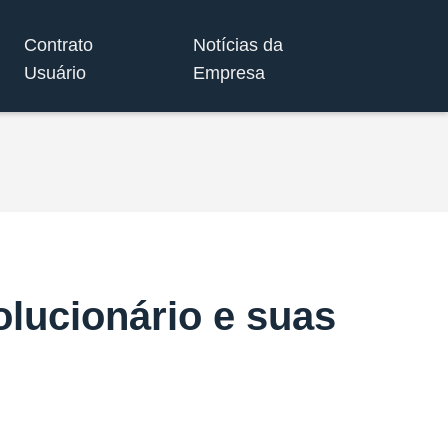
Contrato
Notícias da
Usuário
Empresa
lucionário e suas