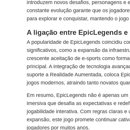
introduzem novos desafios, personagens e 
constante evolução garante que os jogador
para explorar e conquistar, mantendo o jogo
A ligação entre EpicLegends e
A popularidade de EpicLegends coincidiu co
significativos, como a expansão da infraestr
crescente aceitação de e-sports como forma
principal. A integração de tecnologia avança
suporte a Realidade Aumentada, coloca Ep
jogos modernos, atraindo tanto novatos qua
Em resumo, EpicLegends não é apenas um j
imersiva que desafia as expectativas e redef
jogabilidade interativa. Com regras claras 
expansão, este jogo promete continuar cativ
jogadores por muitos anos.