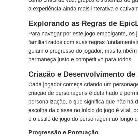
como chats de voz, grupos e sistemas de gu
a experiência ainda mais interativa e cativan
Explorando as Regras de Epic
Para navegar por este jogo empolgante, os 
familiarizados com suas regras fundamentai
guiam o progresso do jogador, mas também
permaneça justo e competitivo para todos.
Criação e Desenvolvimento de
Cada jogador começa criando um personage
criação de personagens é detalhado e perm
personalização, o que significa que não há 
escolha da classe no início do jogo é vital, 
e o estilo de jogo do personagem ao longo d
Progressão e Pontuação