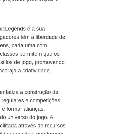
picLegends é a sua
ogadores têm a liberdade de
agens, cada uma com
s classes permitem que os
estilos de jogo, promovendo
coraja a criatividade.
enfatiza a construção de
 regulares e competições,
 e formar alianças,
do universo do jogo. A
cilitada através de recursos