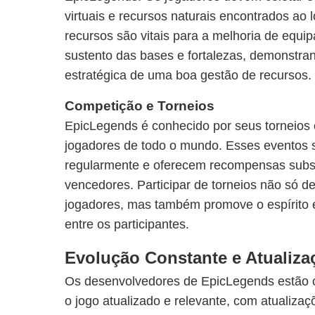
virtuais e recursos naturais encontrados ao 
recursos são vitais para a melhoria de equip
sustento das bases e fortalezas, demonstra
estratégica de uma boa gestão de recursos.
Competição e Torneios
EpicLegends é conhecido por seus torneios 
jogadores de todo o mundo. Esses eventos 
regularmente e oferecem recompensas subst
vencedores. Participar de torneios não só de
jogadores, mas também promove o espírito
entre os participantes.
Evolução Constante e Atualiza
Os desenvolvedores de EpicLegends estão
o jogo atualizado e relevante, com atualiza