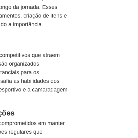
longo da jornada. Esses
amentos, criação de itens e
ndo a importância
competitivos que atraem
são organizados
anciais para os
safia as habilidades dos
 esportivo e a camaradagem
ções
 comprometidos em manter
ções regulares que